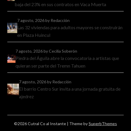
baja del 23% en sus contratos en Vaca Muerta
7 agosto, 2026
by Redacción
Las 32 viviendas para adultos mayores se construirán
en Plaza Huincul
7 agosto, 2026
by Cecilia Soberón
Piedra del Águila abre la convocatoria a artistas que
quieran ser parte del Tremn Tahuen
7 agosto, 2026
by Redacción
El barrio Centro Sur invita a una jornada gratuita de
ajedrez
©2026 Cutral Co al Instante
| Theme by
SuperbThemes