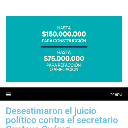
Menu
Desestimaron el juicio
político contra el secretario