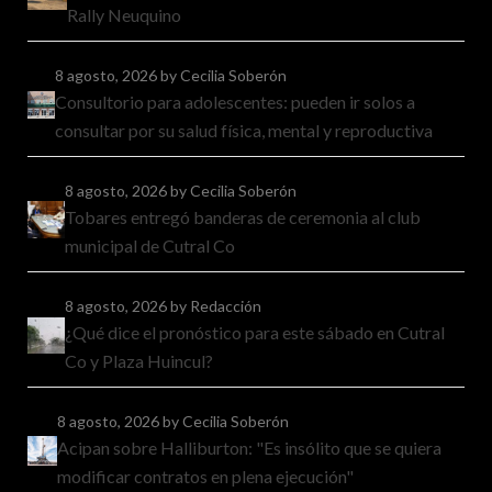
Rally Neuquino
8 agosto, 2026
by Cecilia Soberón
Consultorio para adolescentes: pueden ir solos a
consultar por su salud física, mental y reproductiva
8 agosto, 2026
by Cecilia Soberón
Tobares entregó banderas de ceremonia al club
municipal de Cutral Co
8 agosto, 2026
by Redacción
¿Qué dice el pronóstico para este sábado en Cutral
Co y Plaza Huincul?
8 agosto, 2026
by Cecilia Soberón
Acipan sobre Halliburton: "Es insólito que se quiera
modificar contratos en plena ejecución"