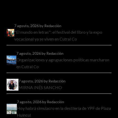
7 agosto, 2026
by Redacción
"El mundo en letras": el festival del libro y la expo
vocacional ya se viven en Cutral Co
7 agosto, 2026
by Redacción
Organizaciones y agrupaciones políticas marcharon
en Cutral Co
7 agosto, 2026
by Redacción
MIRNA INÉS SANCHO
7 agosto, 2026
by Redacción
Hoy habrá simulacro en la destilería de YPF de Plaza
Huincul