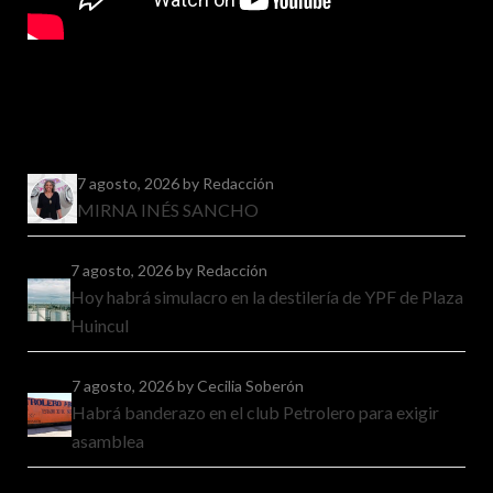
7 agosto, 2026
by Redacción
MIRNA INÉS SANCHO
7 agosto, 2026
by Redacción
Hoy habrá simulacro en la destilería de YPF de Plaza
Huincul
7 agosto, 2026
by Cecilia Soberón
Habrá banderazo en el club Petrolero para exigir
asamblea