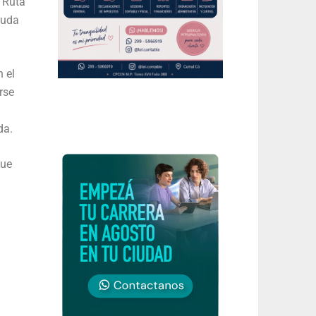
 Ruta
yuda
 el
rse
da.
que