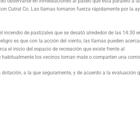
o observarse en inmediaciones al paseo que está paralelo a la
e con Cutral Co. Las llamas tomaron fuerza rápidamente por la a
 incendio de pastizales que se desató alrededor de las 14:30 en
 peligro es que con la acción del viento, las llamas pueden acerca
a el inicio del espacio de recreación que existe frente al
e habitualmente los vecinos toman mate o comparten una comi
a dotación, a la que seguramente, y de acuerdo a la evaluación 