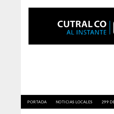
PORTADA
NOTICIAS LOCALES
299 D