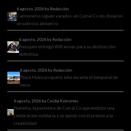
6 agosto, 2026
by Redacción
Camioneros siguen varados: en Cutral Co les donaron
un sabroso almuerzo
6 agosto, 2026
by Redacción
Neuquén entregó 800 armas para su destrucción
definitiva
6 agosto, 2026
by Redacción
Plaza Huincul repatió leña durante el temporal de
nieve
6 agosto, 2026
by Cecilia Kobryniec
Natasha, la pastelera de Cutral Co que endulzó una
celebración solidaria y se quedó con el premio a la
creatividad