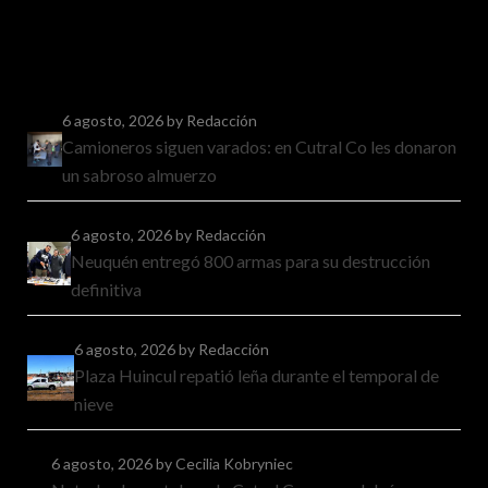
6 agosto, 2026
by Redacción
Camioneros siguen varados: en Cutral Co les donaron
un sabroso almuerzo
6 agosto, 2026
by Redacción
Neuquén entregó 800 armas para su destrucción
definitiva
6 agosto, 2026
by Redacción
Plaza Huincul repatió leña durante el temporal de
nieve
6 agosto, 2026
by Cecilia Kobryniec