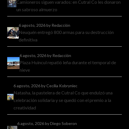
Camioneros siguen varados: en Cutral Co les donaron
un sabroso almuerzo
6 agosto, 2026
by Redacción
Neuquén entregó 800 armas para su destrucción
definitiva
6 agosto, 2026
by Redacción
Plaza Huincul repatió leña durante el temporal de
nieve
6 agosto, 2026
by Cecilia Kobryniec
Natasha, la pastelera de Cutral Co que endulzó una
celebración solidaria y se quedó con el premio a la
creatividad
6 agosto, 2026
by Diego Soberon