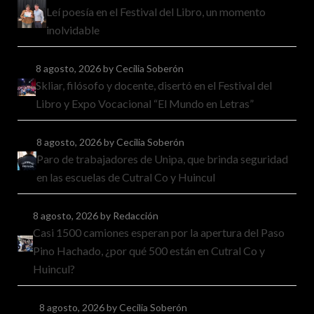
Leí poesía en el Festival del Libro, un momento
inolvidable
8 agosto, 2026
by Cecilia Soberón
Skliar, filósofo y docente, disertó en el Festival del
Libro y Expo Vocacional “El Mundo en Letras”
8 agosto, 2026
by Cecilia Soberón
Paro de trabajadores de Unipa, que brinda seguridad
en las escuelas de Cutral Co y Huincul
8 agosto, 2026
by Redacción
Casi 1500 camiones esperan por la apertura del Paso
Pino Hachado, ¿por qué 500 están en Cutral Co y
Huincul?
8 agosto, 2026
by Cecilia Soberón