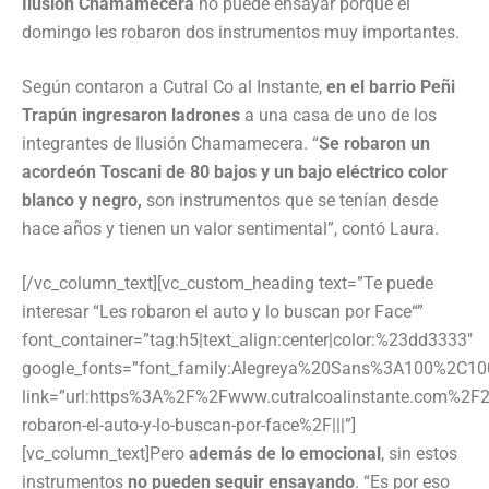
Ilusión Chamamecera
no puede ensayar porque el
domingo les robaron dos instrumentos muy importantes.
Según contaron a Cutral Co al Instante,
en el barrio Peñi
Trapún ingresaron ladrones
a una casa de uno de los
integrantes de Ilusión Chamamecera. “
Se robaron un
acordeón Toscani de 80 bajos y un bajo eléctrico color
blanco y negro,
son instrumentos que se tenían desde
hace años y tienen un valor sentimental”, contó Laura.
[/vc_column_text][vc_custom_heading text=”Te puede
interesar “Les robaron el auto y lo buscan por Face“”
font_container=”tag:h5|text_align:center|color:%23dd3333″
google_fonts=”font_family:Alegreya%20Sans%3A100%2C10
link=”url:https%3A%2F%2Fwww.cutralcoalinstante.com%2
robaron-el-auto-y-lo-buscan-por-face%2F|||”]
[vc_column_text]Pero
además de lo emocional
, sin estos
instrumentos
no pueden seguir ensayando
. “Es por eso