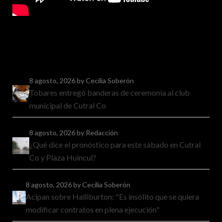
8 agosto, 2026
by Cecilia Soberón
Tobares entregó banderas de ceremonia al club
municipal de Cutral Co
8 agosto, 2026
by Redacción
¿Qué dice el pronóstico para este sábado en Cutral
Co y Plaza Huincul?
8 agosto, 2026
by Cecilia Soberón
Acipan sobre Halliburton: "Es insólito que se quiera
modificar contratos en plena ejecución"