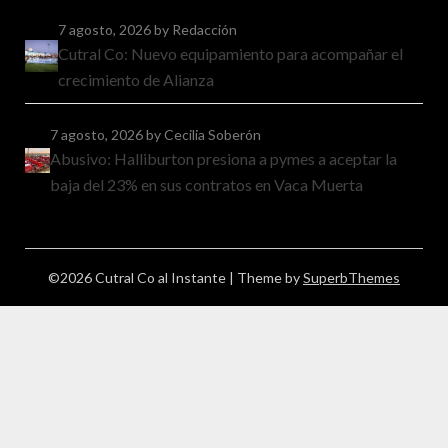
7 agosto, 2026
by Redacción
Cutral Co: Nuevo equipamiento para acompañar el
crecimiento de Alianza
7 agosto, 2026
by Cecilia Soberón
Abusivo: Halliburton presiona a pymes a aceptar la
baja del 23% en sus contratos en Vaca Muerta
©2026 Cutral Co al Instante
| Theme by
SuperbThemes