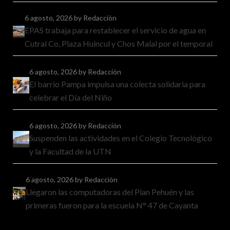
6 agosto, 2026
by Redacción
EPAS trabaja para restablecer el servicio de agua en
Cutral Co, Plaza Huincul y Chos Malal por el temporal
6 agosto, 2026
by Redacción
El barrio Pampa impulsa una colecta solidaria para
celebrar el Día del Niño
6 agosto, 2026
by Redacción
Suspenden las actividades en el Colegio Tecnológico
y la Facultad de la UTN
6 agosto, 2026
by Redacción
Llegaron las computadoras del Plan Pehuén y las
primeras fueron para la escuela N° 47 de Cayanta