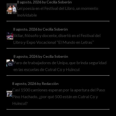
8 agosto, 2026
by Cecilia Soberón
Leí poesía en el Festival del Libro, un momento
inolvidable
8 agosto, 2026
by Cecilia Soberón
Skliar, filósofo y docente, disertó en el Festival del
Libro y Expo Vocacional “El Mundo en Letras”
8 agosto, 2026
by Cecilia Soberón
Paro de trabajadores de Unipa, que brinda seguridad
en las escuelas de Cutral Co y Huincul
8 agosto, 2026
by Redacción
Casi 1500 camiones esperan por la apertura del Paso
Pino Hachado, ¿por qué 500 están en Cutral Co y
Huincul?