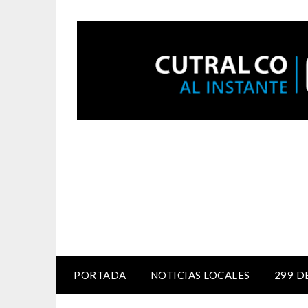
PORTADA
NOTICIAS LOCALES
299 D