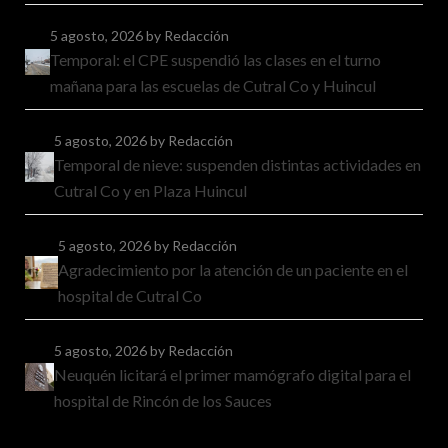
5 agosto, 2026
by Redacción
Temporal: el CPE suspendió las clases en el turno
mañana para las escuelas de Cutral Co y Huincul
5 agosto, 2026
by Redacción
Temporal de nieve: suspenden distintas actividades en
Cutral Co y en Plaza Huincul
5 agosto, 2026
by Redacción
Agradecimiento por la atención de un paciente en el
hospital de Cutral Co
5 agosto, 2026
by Redacción
Neuquén licitará el primer mamógrafo digital para el
hospital de Rincón de los Sauces