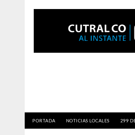
PORTADA
NOTICIAS LOCALES
299 D