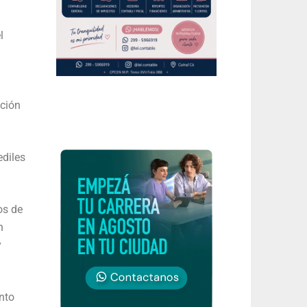
l
nción
ediles
os de
n
y
nto