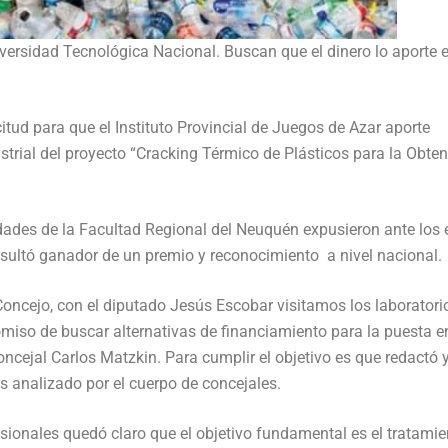
iversidad Tecnológica Nacional. Buscan que el dinero lo aporte e
tud para que el Instituto Provincial de Juegos de Azar aporte
ustrial del proyecto “Cracking Térmico de Plásticos para la Obte
des de la Facultad Regional del Neuquén expusieron ante los 
esultó ganador de un premio y reconocimiento a nivel nacional.
 Concejo, con el diputado Jesús Escobar visitamos los laboratori
romiso de buscar alternativas de financiamiento para la puesta e
concejal Carlos Matzkin. Para cumplir el objetivo es que redactó 
 analizado por el cuerpo de concejales.
esionales quedó claro que el objetivo fundamental es el tratamie