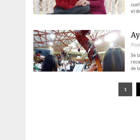
cuel
el d
Ay
Pos
Se l
reca
de l
1