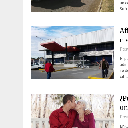
un c
Sufr
Af
me
Pos
El p
admi
se d
cifra
¿P
un
Pos
En C