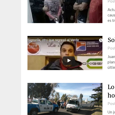
Pos
Actu
caus
es t
So
Pos
Juan
plan
últi
Lo
ho
Pos
Un j