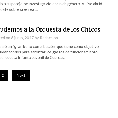
lo a su pareja, se investiga violencia de género. Allí se abrió
ebate sobre si es real…
udemos a la Orquesta de los Chicos
ted on
6 junio, 2017
by
Redacción
anzó un “gran bono contribución” que tiene como objetivo
udar fondos para afrontar los gastos de funcionamiento
a orquesta Infanto Juvenil de Cuerdas.
2
Next