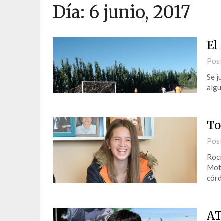
Día:
6 junio, 2017
El
Pos
Se j
algu
To
Pos
Rocí
Moto
córd
AT