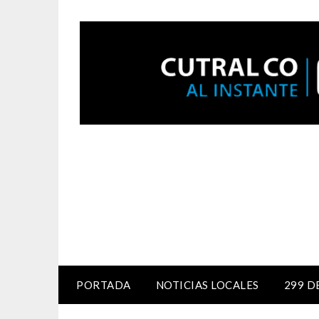
PORTADA
NOTICIAS LOCALES
299 D