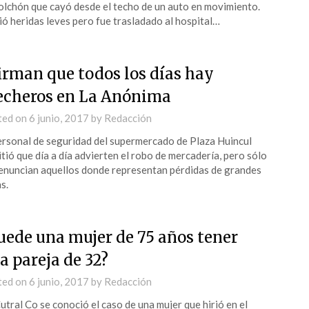
olchón que cayó desde el techo de un auto en movimiento.
ió heridas leves pero fue trasladado al hospital…
irman que todos los días hay
cheros en La Anónima
ted on
6 junio, 2017
by
Redacción
ersonal de seguridad del supermercado de Plaza Huincul
tió que día a día advierten el robo de mercadería, pero sólo
enuncian aquellos donde representan pérdidas de grandes
s.
uede una mujer de 75 años tener
a pareja de 32?
ted on
6 junio, 2017
by
Redacción
utral Co se conoció el caso de una mujer que hirió en el