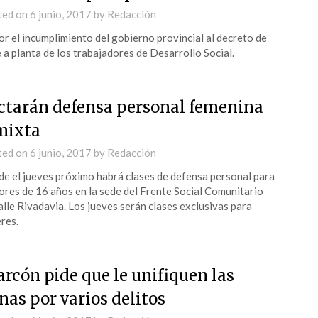
ted on
6 junio, 2017
by
Redacción
or el incumplimiento del gobierno provincial al decreto de
 a planta de los trabajadores de Desarrollo Social.
ctarán defensa personal femenina
mixta
ted on
6 junio, 2017
by
Redacción
e el jueves próximo habrá clases de defensa personal para
res de 16 años en la sede del Frente Social Comunitario
alle Rivadavia. Los jueves serán clases exclusivas para
res.
arcón pide que le unifiquen las
nas por varios delitos