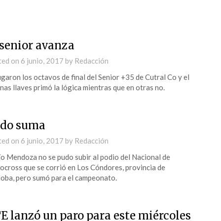
 senior avanza
ted on
6 junio, 2017
by
Redacción
ugaron los octavos de final del Senior +35 de Cutral Co y el
nas llaves primó la lógica mientras que en otras no.
do suma
ted on
6 junio, 2017
by
Redacción
o Mendoza no se pudo subir al podio del Nacional de
cross que se corrió en Los Cóndores, provincia de
oba, pero sumó para el campeonato.
E lanzó un paro para este miércoles