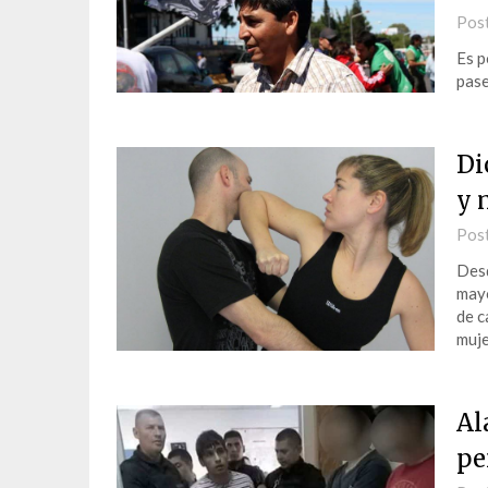
Pos
Es p
pase
Di
y 
Pos
Desd
mayo
de c
muje
Al
pe