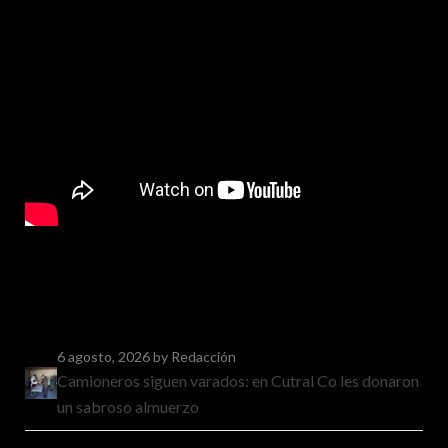
6 agosto, 2026
by Redacción
Camioneros siguen varados: en Cutral Co les donaron
un sabroso almuerzo