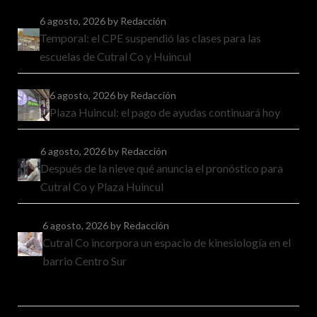
6 agosto, 2026
by Redacción
Temporal: el CPE suspendió las clases para las
escuelas de Cutral Co y Huincul
6 agosto, 2026
by Redacción
Plaza Huincul: el pago de ayudas continuará hoy
6 agosto, 2026
by Redacción
Después de la nieve qué anuncia el pronóstico para
Cutral Co y Plaza Huincul
6 agosto, 2026
by Redacción
Cutral Co incorpora un espacio de kinesiología en el
barrio Centro Sur