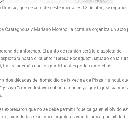
a Huincul, que se cumplen este miércoles 12 de abril, se organiz
enida Castagnous y Mariano Moreno, la comuna organiza un acto 
marcha de antorchas. El punto de reunión será la plazoleta de
desplazará hasta el puente “Teresa Rodríguez”, situado en la rut
, indica además que los participantes porten antorchas.
 y a dos décadas del homicidio de la vecina de Plaza Huincul, qu
s” y cuyo “crimen todavía cotinúa impune ya que la justicia nun
a.
s expresaron que no se debe permitir “que caiga en el olvido es
ntexto, cuando las rebeliones populares eran la única posibilidad 