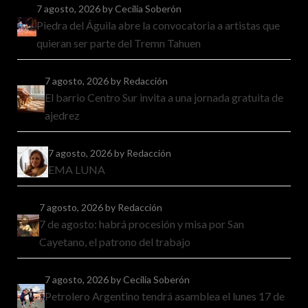
7 agosto, 2026
by Cecilia Soberón
Piedra del Águila abre la convocatoria a artistas que
quieran ser parte del Tremn Tahuen
7 agosto, 2026
by Redacción
El barrio Centro Sur invita a una jornada gratuita de
ajedrez
7 agosto, 2026
by Redacción
EMA LUNA
7 agosto, 2026
by Redacción
7 de agosto: habrá procesión y misa por San
Cayetano, el patrono del trabajo
7 agosto, 2026
by Cecilia Soberón
Petrolero Argentino tendrá asamblea el lunes 17 de