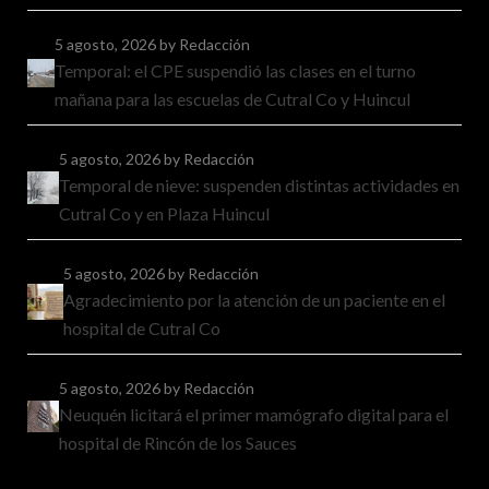
5 agosto, 2026
by Redacción
Temporal: el CPE suspendió las clases en el turno
mañana para las escuelas de Cutral Co y Huincul
5 agosto, 2026
by Redacción
Temporal de nieve: suspenden distintas actividades en
Cutral Co y en Plaza Huincul
5 agosto, 2026
by Redacción
Agradecimiento por la atención de un paciente en el
hospital de Cutral Co
5 agosto, 2026
by Redacción
Neuquén licitará el primer mamógrafo digital para el
hospital de Rincón de los Sauces