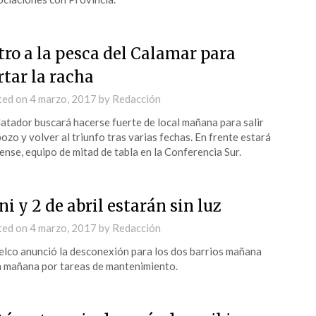
tro a la pesca del Calamar para
rtar la racha
ted on
4 marzo, 2017
by
Redacción
atador buscará hacerse fuerte de local mañana para salir
pozo y volver al triunfo tras varias fechas. En frente estará
ense, equipo de mitad de tabla en la Conferencia Sur.
ni y 2 de abril estarán sin luz
ted on
4 marzo, 2017
by
Redacción
lco anunció la desconexión para los dos barrios mañana
a mañana por tareas de mantenimiento.