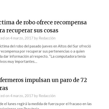
ctima de robo ofrece recompensa
ra recuperar sus cosas
ted on
4 marzo, 2017
by
Redacción
íctima del robo del pasado jueves en Altos del Sur ofreció
recompensa por recuperar sus pertenencias o a quien
a dar información al respecto. “La computadora tenía
ivos muy importantes…
fermeros impulsan un paro de 72
ras
ted on
4 marzo, 2017
by
Redacción
e el lunes regirá la medida de fuerza por el fracaso en las
ciaciones con Provincia.