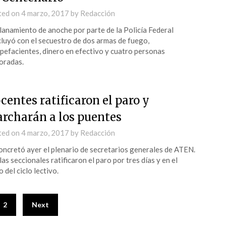
ted on
4 marzo, 2017
by
Redacción
llanamiento de anoche por parte de la Policía Federal
luyó con el secuestro de dos armas de fuego,
pefacientes, dinero en efectivo y cuatro personas
oradas.
centes ratificaron el paro y
rcharán a los puentes
ted on
4 marzo, 2017
by
Redacción
oncretó ayer el plenario de secretarios generales de ATEN.
, las seccionales ratificaron el paro por tres días y en el
o del ciclo lectivo.
2
Next