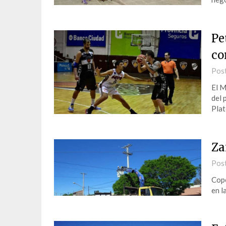
Pe
co
Pos
El M
del 
Plat
Za
Pos
Cope
en l