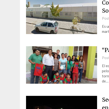
Co
So
Pos
Es u
mart
“P
Pos
El e
pelo
torn
de…
Se
en