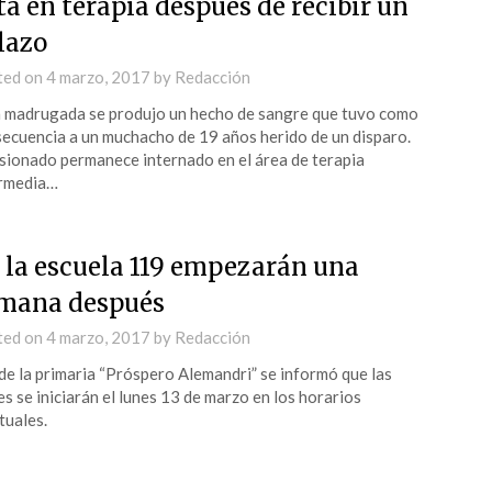
tá en terapia después de recibir un
lazo
ted on
4 marzo, 2017
by
Redacción
 madrugada se produjo un hecho de sangre que tuvo como
ecuencia a un muchacho de 19 años herido de un disparo.
esionado permanece internado en el área de terapia
ermedia…
 la escuela 119 empezarán una
mana después
ted on
4 marzo, 2017
by
Redacción
e la primaria “Próspero Alemandri” se informó que las
es se iniciarán el lunes 13 de marzo en los horarios
tuales.