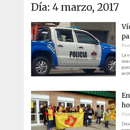
Día:
4 marzo, 2017
Ví
pa
Pos
La v
una 
pued
arch
En
ho
Pos
Desd
nego