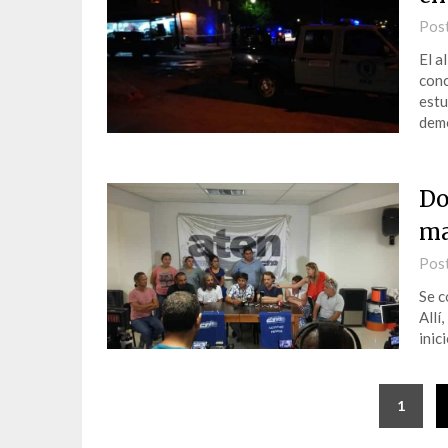
Pos
El a
conc
estu
dem
Do
ma
Pos
Se c
Allí
inici
1