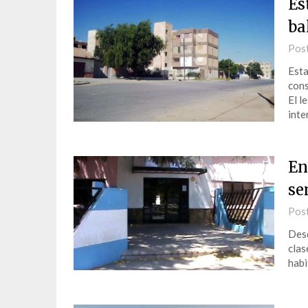
Es
ba
Pos
Esta
cons
El l
int
En
se
Pos
Desd
clas
habi