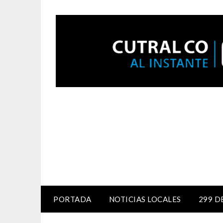
PORTADA
NOTICIAS LOCALES
299 D