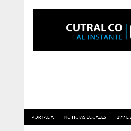
PORTADA
NOTICIAS LOCALES
299 D