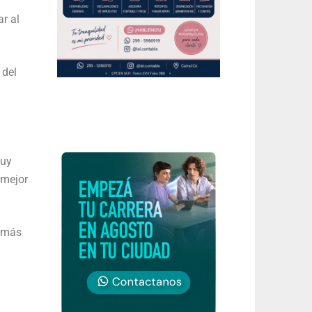
r al
 del
muy
 mejor
demás