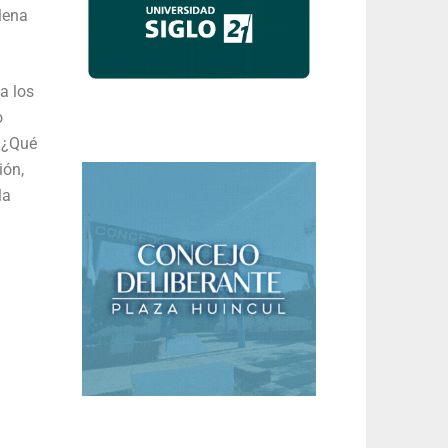
lena
a los
o
. ¿Qué
ión,
la