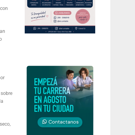
 con
ban
o
por
 sobre
la
seco,