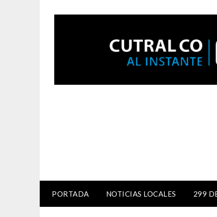
PORTADA
NOTICIAS LOCALES
299 D