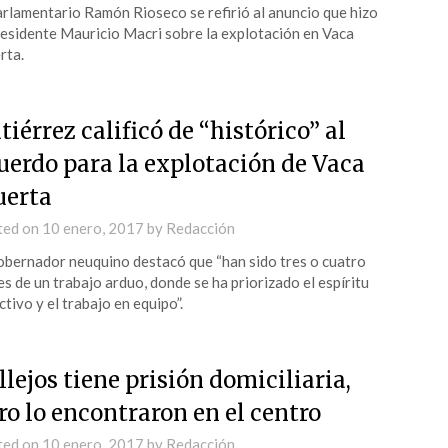
arlamentario Ramón Rioseco se refirió al anuncio que hizo
residente Mauricio Macri sobre la explotación en Vaca
rta.
tiérrez calificó de “histórico” al
uerdo para la explotación de Vaca
erta
ted on
10 enero, 2017
by
Redacción
obernador neuquino destacó que “han sido tres o cuatro
s de un trabajo arduo, donde se ha priorizado el espíritu
ctivo y el trabajo en equipo”.
llejos tiene prisión domiciliaria,
ro lo encontraron en el centro
ted on
10 enero, 2017
by
Redacción