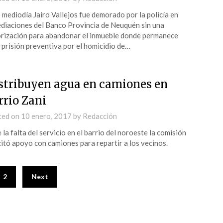
 mediodía Jairo Vallejos fue demorado por la policía en
diaciones del Banco Provincia de Neuquén sin una
rización para abandonar el inmueble donde permanece
 prisión preventiva por el homicidio de…
stribuyen agua en camiones en
rrio Zani
ted on
10 enero, 2017
by
Redacción
 la falta del servicio en el barrio del noroeste la comisión
citó apoyo con camiones para repartir a los vecinos.
2
Next