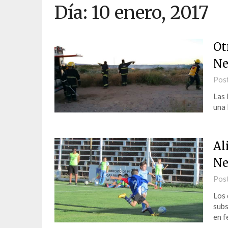
Día:
10 enero, 2017
Ot
Ne
Pos
Las 
una 
Al
Ne
Pos
Los 
subs
en f