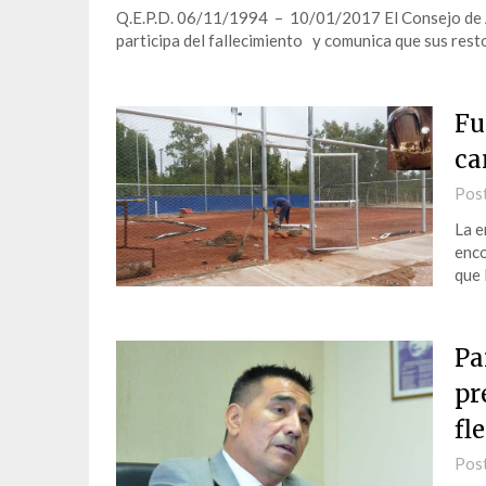
Q.E.P.D. 06/11/1994 – 10/01/2017 El Consejo de A
participa del fallecimiento y comunica que sus rest
Fu
ca
Pos
La e
enco
que 
Pa
pr
fl
Pos