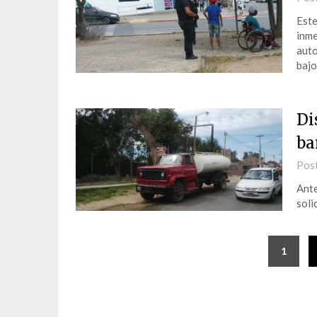
Este
inme
auto
bajo
Di
ba
Pos
Ante
soli
1