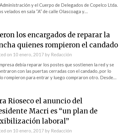
dministración y el Cuerpo de Delegados de Copelco Ltda.
os velados en sala “A” de calle Olascoaga y…
eron los encargados de reparar la
ncha quienes rompieron el candado
ted on
10 enero, 2017
by
Redacción
mpresa debía reparar los postes que sostienen la red y se
ntraron con las puertas cerradas con el candado, por lo
lo rompieron para entrar y luego compraron otro. Desde…
ra Rioseco el anuncio del
esidente Macri es “un plan de
exibilización laboral”
ted on
10 enero, 2017
by
Redacción