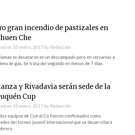
ro gran incendio de pastizales en
huen Che
ted on
10 enero, 2017
by
Redacción
llamas se desataron en un descampado pero en cercanías a
lnea de gas. Se trata del segundo en menos de 7 días.
ianza y Rivadavia serán sede de la
uquén Cup
ted on
10 enero, 2017
by
Redacción
dos equipos de Cutral Co fueron confirmados como
edes del torneo juvenil internacional que se desarrollará
ebrero.