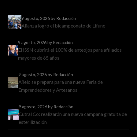
9 agosto, 2026
by Redacción
Alianza logró el bicampeonato de Lifune
9 agosto, 2026
by Redacción
El ISSN cubrirá el 100% de anteojos para afiliados
mayores de 65 años
9 agosto, 2026
by Redacción
Añelo se prepara para una nueva Feria de
Emprendedores y Artesanos
9 agosto, 2026
by Redacción
Cutral Co: realizarán una nueva campaña gratuita de
esterilización