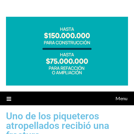
Menu
Uno de los piqueteros
atropellados recibió una