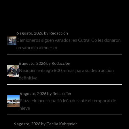
6 agosto, 2026
by Redacción
Camioneros siguen varados: en Cutral Co les donaron
un sabroso almuerzo
6 agosto, 2026
by Redacción
Neuquén entregó 800 armas para su destrucción
definitiva
6 agosto, 2026
by Redacción
Plaza Huincul repatió leña durante el temporal de
nieve
6 agosto, 2026
by Cecilia Kobryniec