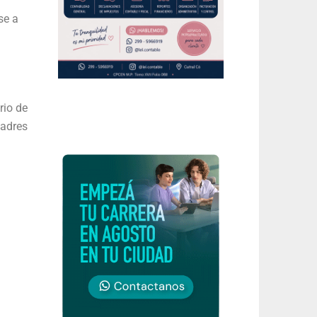
se a
rio de
padres