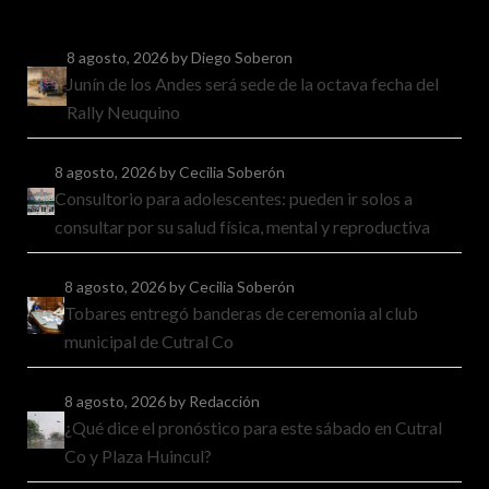
8 agosto, 2026
by Diego Soberon
Junín de los Andes será sede de la octava fecha del
Rally Neuquino
8 agosto, 2026
by Cecilia Soberón
Consultorio para adolescentes: pueden ir solos a
consultar por su salud física, mental y reproductiva
8 agosto, 2026
by Cecilia Soberón
Tobares entregó banderas de ceremonia al club
municipal de Cutral Co
8 agosto, 2026
by Redacción
¿Qué dice el pronóstico para este sábado en Cutral
Co y Plaza Huincul?