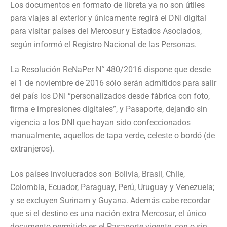
Los documentos en formato de libreta ya no son útiles
para viajes al exterior y únicamente regirá el DNI digital
par
a
visitar
países del Mercosur y Estados Asociados,
según informó el Registro Nacional de las Personas.
La Resolución
ReNaPer
N° 480/2016 dispone que
desde
el 1 de noviembre de 2016
sólo serán admitidos para salir
del país los DNI “personalizados desde fábrica con foto,
firma e impresiones digitales”, y Pasaporte
, dejando sin
vigencia a
los DNI que hayan sido confeccionados
manualmente
, aquellos de
tapa verde, celeste o bordó
(
de
extranjeros
)
.
Los países involucrados son Bolivia, Brasil, Chile,
Colombia, Ecuador, Paraguay, Perú, Uruguay y Venezuela
;
y se excluyen Surinam y Guyana. Además cabe recordar
que si el destino es una nación extra Mercosur, el único
documento permitido es el Pasaporte vigente, con o sin