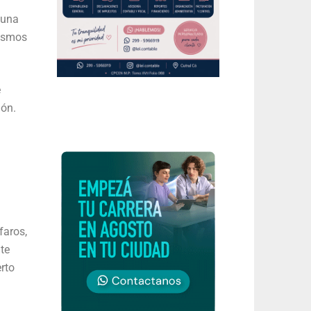
 una
nismos
e
ión.
faros,
te
rto