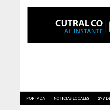
PORTADA
NOTICIAS LOCALES
299 D