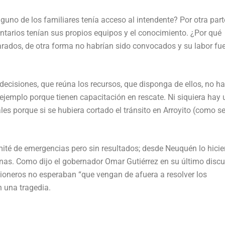
guno de los familiares tenía acceso al intendente? Por otra part
ntarios tenían sus propios equipos y el conocimiento. ¿Por qué
arados, de otra forma no habrían sido convocados y su labor fu
decisiones, que reúna los recursos, que disponga de ellos, no h
 ejemplo porque tienen capacitación en rescate. Ni siquiera hay
es porque si se hubiera cortado el tránsito en Arroyito (como se
mité de emergencias pero sin resultados; desde Neuquén lo hicie
canas. Como dijo el gobernador Omar Gutiérrez en su último disc
s pioneros no esperaban “que vengan de afuera a resolver los
n una tragedia.