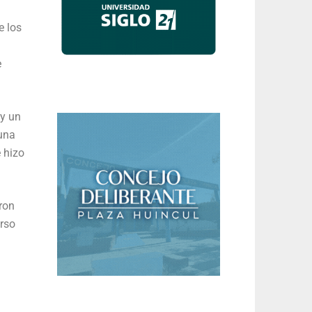
e los
e
ay un
 una
 hizo
ron
urso