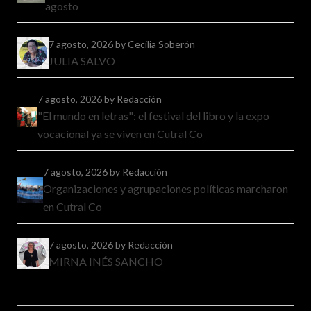
agosto
7 agosto, 2026
by Cecilia Soberón
JULIA SALVO
7 agosto, 2026
by Redacción
"El mundo en letras": el festival del libro y la expo
vocacional ya se viven en Cutral Co
7 agosto, 2026
by Redacción
Organizaciones y agrupaciones políticas marcharon
en Cutral Co
7 agosto, 2026
by Redacción
MIRNA INÉS SANCHO