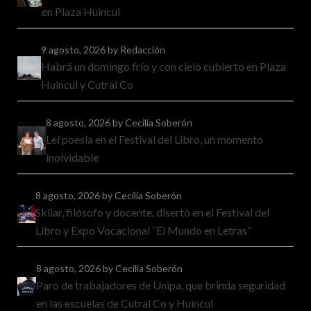
en Plaza Huincul
9 agosto, 2026
by Redacción
Habrá un domingo frío y con cielo cubierto en Plaza
Huincul y Cutral Co
8 agosto, 2026
by Cecilia Soberón
Leí poesía en el Festival del Libro, un momento
inolvidable
8 agosto, 2026
by Cecilia Soberón
Skliar, filósofo y docente, disertó en el Festival del
Libro y Expo Vocacional “El Mundo en Letras”
8 agosto, 2026
by Cecilia Soberón
Paro de trabajadores de Unipa, que brinda seguridad
en las escuelas de Cutral Co y Huincul