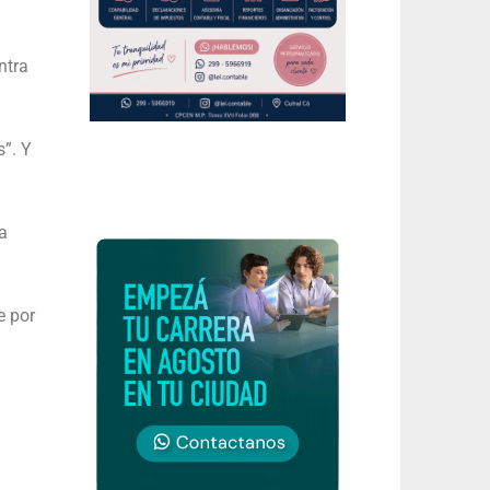
ntra
s”. Y
a
e por