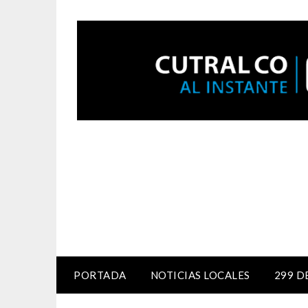
PORTADA
NOTICIAS LOCALES
299 D