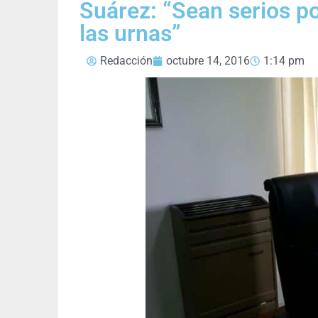
Suárez: “Sean serios p
las urnas”
Redacción
octubre 14, 2016
1:14 pm