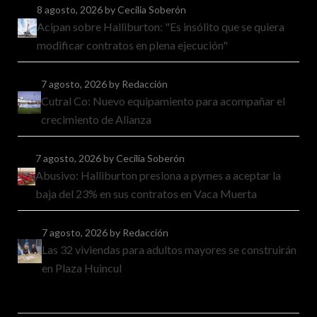
8 agosto, 2026
by Cecilia Soberón
Acipan sobre Halliburton: "Es insólito que se quiera
modificar contratos en plena ejecución"
7 agosto, 2026
by Redacción
Cutral Co: Nuevo equipamiento para acompañar el
crecimiento de Alianza
7 agosto, 2026
by Cecilia Soberón
Abusivo: Halliburton presiona a pymes a aceptar la
baja del 23% en sus contratos en Vaca Muerta
7 agosto, 2026
by Redacción
Las 32 viviendas para adultos mayores se construirán
en Plaza Huincul