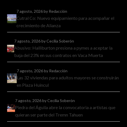
7 agosto, 2026
by Redacción
Cutral Co: Nuevo equipamiento para acompañar el
crecimiento de Alianza
7 agosto, 2026
by Cecilia Soberón
Abusivo: Halliburton presiona a pymes a aceptar la
baja del 23% en sus contratos en Vaca Muerta
7 agosto, 2026
by Redacción
Las 32 viviendas para adultos mayores se construirán
en Plaza Huincul
7 agosto, 2026
by Cecilia Soberón
Piedra del Águila abre la convocatoria a artistas que
quieran ser parte del Tremn Tahuen