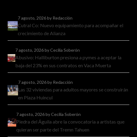
7 agosto, 2026
by Redacción
Cutral Co: Nuevo equipamiento para acompañar el
crecimiento de Alianza
7 agosto, 2026
by Cecilia Soberón
Abusivo: Halliburton presiona a pymes a aceptar la
baja del 23% en sus contratos en Vaca Muerta
7 agosto, 2026
by Redacción
Las 32 viviendas para adultos mayores se construirán
en Plaza Huincul
7 agosto, 2026
by Cecilia Soberón
Piedra del Águila abre la convocatoria a artistas que
quieran ser parte del Tremn Tahuen