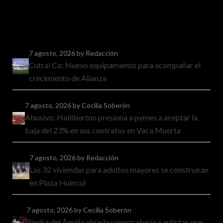
7 agosto, 2026
by Redacción
Cutral Co: Nuevo equipamiento para acompañar el
crecimiento de Alianza
7 agosto, 2026
by Cecilia Soberón
Abusivo: Halliburton presiona a pymes a aceptar la
baja del 23% en sus contratos en Vaca Muerta
7 agosto, 2026
by Redacción
Las 32 viviendas para adultos mayores se construirán
en Plaza Huincul
7 agosto, 2026
by Cecilia Soberón
Piedra del Águila abre la convocatoria a artistas que