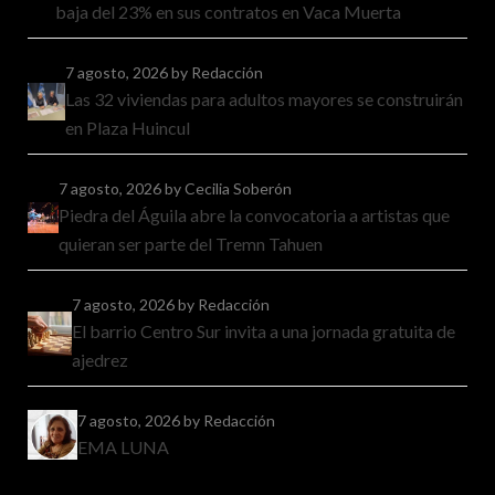
baja del 23% en sus contratos en Vaca Muerta
7 agosto, 2026
by Redacción
Las 32 viviendas para adultos mayores se construirán
en Plaza Huincul
7 agosto, 2026
by Cecilia Soberón
Piedra del Águila abre la convocatoria a artistas que
quieran ser parte del Tremn Tahuen
7 agosto, 2026
by Redacción
El barrio Centro Sur invita a una jornada gratuita de
ajedrez
7 agosto, 2026
by Redacción
EMA LUNA