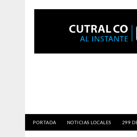
PORTADA
NOTICIAS LOCALES
299 D