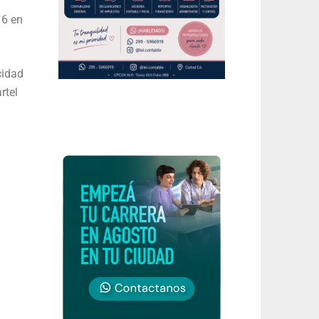
 6 en
cidad
rtel