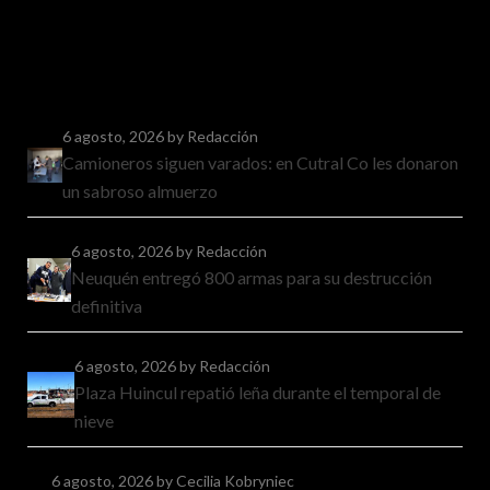
6 agosto, 2026
by Redacción
Camioneros siguen varados: en Cutral Co les donaron
un sabroso almuerzo
6 agosto, 2026
by Redacción
Neuquén entregó 800 armas para su destrucción
definitiva
6 agosto, 2026
by Redacción
Plaza Huincul repatió leña durante el temporal de
nieve
6 agosto, 2026
by Cecilia Kobryniec