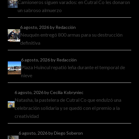
Camioneros siguen varados: en Cutral Co les donaron
un sabroso almuerzo
6 agosto, 2026
by Redacción
Neuquén entregó 800 armas para su destrucción
definitiva
6 agosto, 2026
by Redacción
Plaza Huincul repatió leña durante el temporal de
nieve
6 agosto, 2026
by Cecilia Kobryniec
Natasha, la pastelera de Cutral Co que endulzó una
celebración solidaria y se quedó con el premio a la
creatividad
6 agosto, 2026
by Diego Soberon