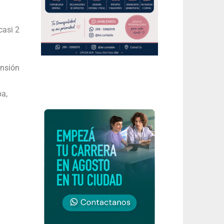
casi 2
ensión
pa,