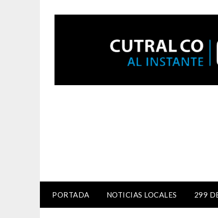
PORTADA
NOTICIAS LOCALES
299 D