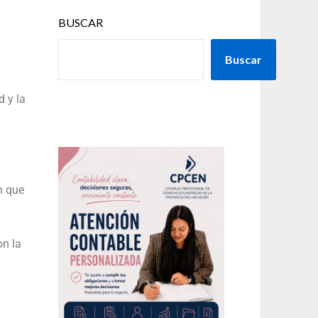
BUSCAR
Buscar
d y la
n que
on la