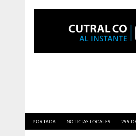
PORTADA
NOTICIAS LOCALES
299 D