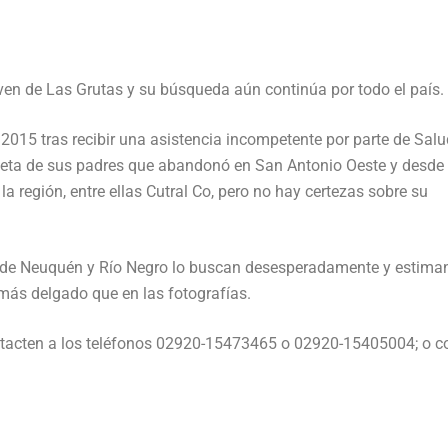
ven de Las Grutas y su búsqueda aún continúa por todo el país.
 2015 tras recibir una asistencia incompetente por parte de Salu
oneta de sus padres que abandonó en San Antonio Oeste y desde
a región, entre ellas Cutral Co, pero no hay certezas sobre su
s de Neuquén y Río Negro lo buscan desesperadamente y estima
 más delgado que en las fotografías.
ontacten a los teléfonos 02920-15473465 o 02920-15405004; o c