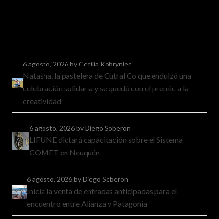
6 agosto, 2026
by Cecilia Kobryniec
Natasha, la pastelera de Cutral Co que endulzó una
celebración solidaria y se quedó con el premio a la
creatividad
6 agosto, 2026
by Diego Soberon
LIFUNE dictará capacitación sobre el Sistema
COMET en Neuquén
6 agosto, 2026
by Diego Soberon
Inicia la venta de entradas anticipadas para el
encuentro entre Alianza y Patagonia