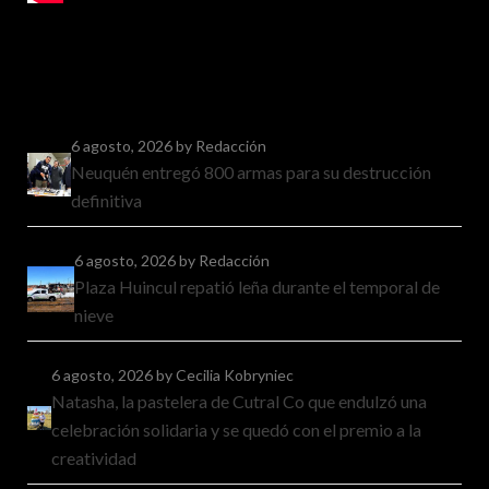
6 agosto, 2026
by Redacción
Neuquén entregó 800 armas para su destrucción
definitiva
6 agosto, 2026
by Redacción
Plaza Huincul repatió leña durante el temporal de
nieve
6 agosto, 2026
by Cecilia Kobryniec
Natasha, la pastelera de Cutral Co que endulzó una
celebración solidaria y se quedó con el premio a la
creatividad