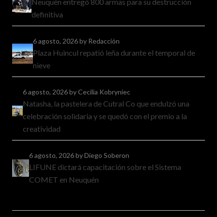
Neuquén entregó 800 armas para su destrucción
definitiva
6 agosto, 2026
by Redacción
Plaza Huincul repatió leña durante el temporal de
nieve
6 agosto, 2026
by Cecilia Kobryniec
Natasha, la pastelera de Cutral Co que endulzó una
celebración solidaria y se quedó con el premio a la
creatividad
6 agosto, 2026
by Diego Soberon
LIFUNE dictará capacitación sobre el Sistema
COMET en Neuquén