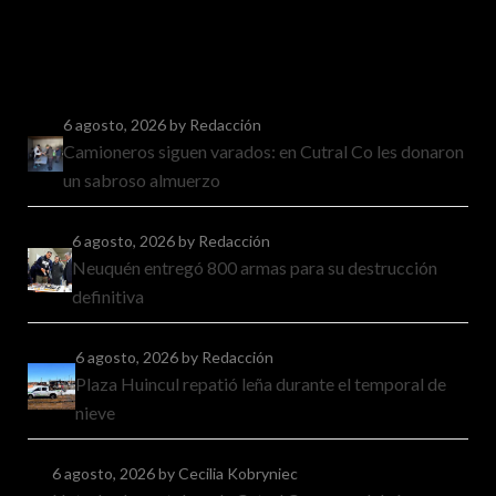
6 agosto, 2026
by Redacción
Camioneros siguen varados: en Cutral Co les donaron
un sabroso almuerzo
6 agosto, 2026
by Redacción
Neuquén entregó 800 armas para su destrucción
definitiva
6 agosto, 2026
by Redacción
Plaza Huincul repatió leña durante el temporal de
nieve
6 agosto, 2026
by Cecilia Kobryniec