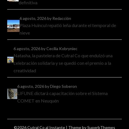
definitiva
6 agosto, 2026
by Redacción
Plaza Huincul repatió leña durante el temporal de
nieve
6 agosto, 2026
by Cecilia Kobryniec
Natasha, la pastelera de Cutral Co que endulzó una
celebración solidaria y se quedó con el premio a la
creatividad
6 agosto, 2026
by Diego Soberon
LIFUNE dictará capacitación sobre el Sistema
COMET en Neuquén
©2026 Cutral Co al Instante
| Theme by
SuperbThemes