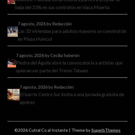
baja del 23% en sus contratos en Vaca Muerta
7 agosto, 2026
by Redacción
Las 32 viviendas para adultos mayores se construirán
en Plaza Huincul
7 agosto, 2026
by Cecilia Soberón
Piedra del Águila abre la convocatoria a artistas que
quieran ser parte del Tremn Tahuen
7 agosto, 2026
by Redacción
El barrio Centro Sur invita a una jornada gratuita de
ajedrez
©2026 Cutral Co al Instante
| Theme by
SuperbThemes